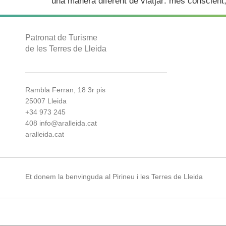
una manera diferent de viatjar: més conscient,
Patronat de Turisme
de les Terres de Lleida
Rambla Ferran, 18 3r pis
25007 Lleida
+34 973 245
408
info@aralleida.cat
aralleida.cat
Et donem la benvinguda al Pirineu i les Terres de Lleida