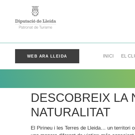
INICI
EL CL
WEB ARA LLEIDA
DESCOBREIX LA 
NATURALITAT
El Pirineu i les Terres de Lleida… un territori 