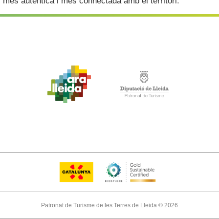
 més autèntica i més connectada amb el territori.
Patronat de Turisme de les Terres de Lleida © 2026