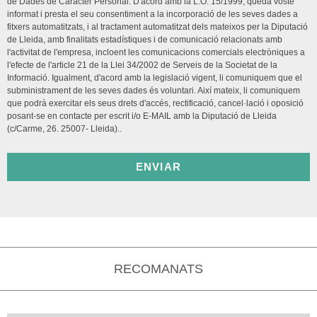
de Dades de Caràcter Personal. D'acord amb la L.O. 15/1999, queda vostè
informat i presta el seu consentiment a la incorporació de les seves dades a
fitxers automatitzats, i al tractament automatitzat dels mateixos per la Diputació
de Lleida, amb finalitats estadístiques i de comunicació relacionats amb
l'activitat de l'empresa, incloent les comunicacions comercials electròniques a
l'efecte de l'article 21 de la Llei 34/2002 de Serveis de la Societat de la
Informació. Igualment, d'acord amb la legislació vigent, li comuniquem que el
subministrament de les seves dades és voluntari. Així mateix, li comuniquem
que podrà exercitar els seus drets d'accés, rectificació, cancel·lació i oposició
posant-se en contacte per escrit i/o E-MAIL amb la Diputació de Lleida
(c/Carme, 26. 25007- Lleida)..
ENVIAR
RECOMANATS