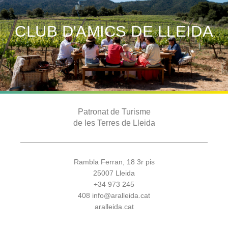
CLUB D'AMICS DE LLEIDA
Patronat de Turisme
de les Terres de Lleida
Rambla Ferran, 18 3r pis
25007 Lleida
+34 973 245
408
info@aralleida.cat
aralleida.cat