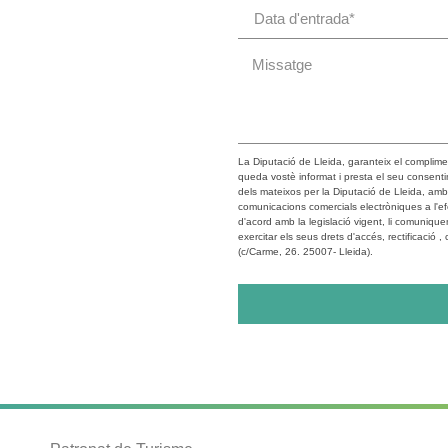
La Diputació de Lleida, garanteix el complim
queda vostè informat i presta el seu consentim
dels mateixos per la Diputació de Lleida, amb f
comunicacions comercials electròniques a l'efe
d'acord amb la legislació vigent, li comuniqu
exercitar els seus drets d'accés, rectificació 
(c/Carme, 26. 25007- Lleida).