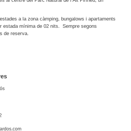
 al centre del Parc Natural de l’Alt Pirineu, un
stades a la zona càmping, bungalows i apartaments
er estada mínima de 02 nits. Sempre segons
ns de reserva.
ves
ós
2
ardos.com