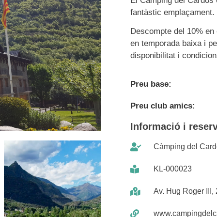
El Càmping del Cardós és
fantàstic emplaçament.
Descompte del 10% en e
en temporada baixa i p
disponibilitat i condicio
Preu base:
Preu club amics:
Informació i reser
Càmping del Card
KL-000023
Av. Hug Roger III, 
www.campingdelc