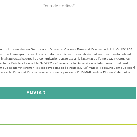
ent de la normativa de Protecció de Dades de Caràcter Personal. D'acord amb la L.O. 15/1999,
ent a la incorporació de les seves dades a fitxers automatitzats, i al tractament automatitzat
inalitats estadístiques i de comunicació relacionats amb l'activitat de l'empresa, incloent les
cte de l'article 21 de la Llei 34/2002 de Serveis de la Societat de la Informació. Igualment,
em que el subministrament de les seves dades és voluntari. Així mateix, li comuniquem que podrà
, cancel·lació i oposició posant-se en contacte per escrit i/o E-MAIL amb la Diputació de Lleida
ENVIAR