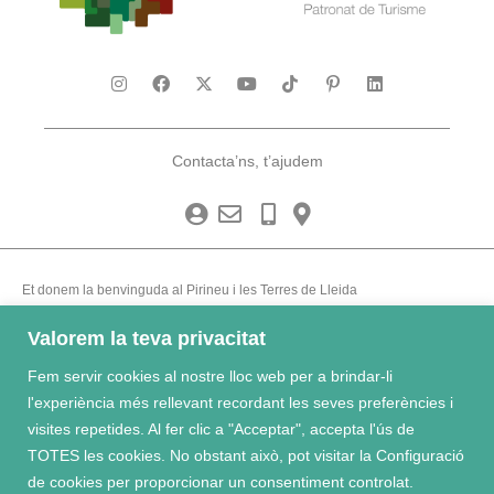
Contacta’ns, t’ajudem
Et donem la benvinguda al Pirineu i les Terres de Lleida
Valorem la teva privacitat
Fem servir cookies al nostre lloc web per a brindar-li
l'experiència més rellevant recordant les seves preferències i
RAT
|
Avís Legal
visites repetides. Al fer clic a "Acceptar", accepta l'ús de
TOTES les cookies. No obstant això, pot visitar la Configuració
de cookies per proporcionar un consentiment controlat.