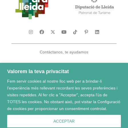
Contáctanos, te ayudamos
Valorem la teva privacitat
Fem servir cookies al nostre lloc web per a brindar-li
Te damos la bienvenida al El Pirineo y las Tierras de Lleida
l'experiència més rellevant recordant les seves preferències i
visites repetides. Al fer clic a "Acceptar", accepta l'ús de
TOTES les cookies. No obstant això, pot visitar la Configuració
de cookies per proporcionar un consentiment controlat.
RAT
|
Aviso Legal
ACCEPTAR