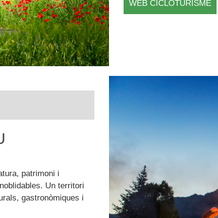
WEB CICLOTURISME
U
tura, patrimoni i
oblidables. Un territori
turals, gastronòmiques i