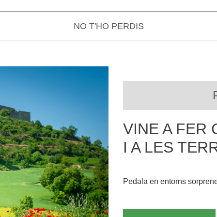
B
B
B
B
NO T'HO PERDIS
E
E
E
E
A
A
A
A
VINE A FER
I A LES TER
Pedala en entorns sorprene